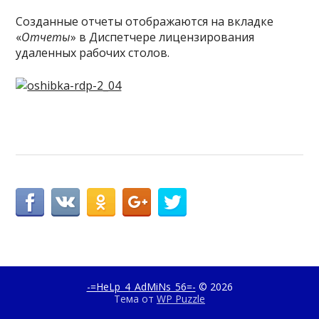
Созданные отчеты отображаются на вкладке
«
Отчеты
» в Диспетчере лицензирования
удаленных рабочих столов.
-=HeLp_4_AdMiNs_56=-
© 2026
Тема от
WP Puzzle