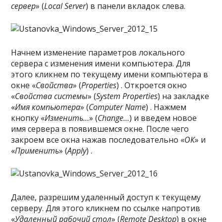
сервер
» (
Local Server
) в панели вкладок слева.
Начнем изменение параметров локального
сервера с изменения имени компьютера. Для
этого кликнем по текущему имени компьютера в
окне «
Свойства
» (
Properties
) . Откроется окно
«
Свойства системы
» (
System Properties
) на закладке
«
Имя компьютера
» (
Computer Name
) . Нажмем
кнопку «
Изменить…
» (
Change…
) и введем новое
имя сервера в появившемся окне. После чего
закроем все окна нажав последовательно «
ОК
» и
«
Применить
» (
Apply
) .
Далее, разрешим удаленный доступ к текущему
серверу. Для этого кликнем по ссылке напротив
«
Удаленный рабочий стол
» (
Remote Desktop
) в окне