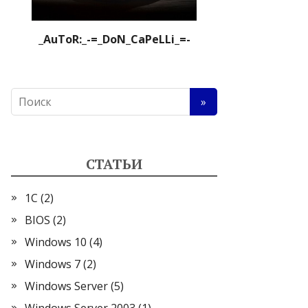
_AuToR:_-=_DoN_CaPeLLi_=-
СТАТЬИ
1С
(2)
BIOS
(2)
Windows 10
(4)
Windows 7
(2)
Windows Server
(5)
Windows Server 2003
(1)