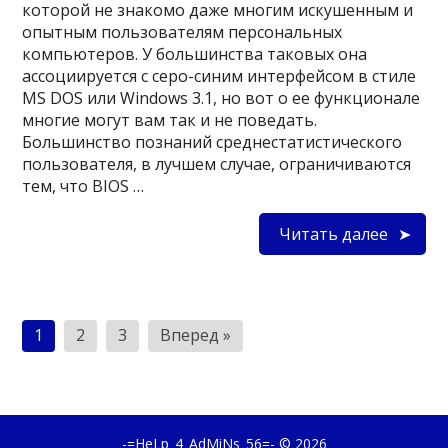
которой не знакомо даже многим искушенным и
опытным пользователям персональных
компьютеров. У большинства таковых она
ассоциируется с серо-синим интерфейсом в стиле
MS DOS или Windows 3.1, но вот о ее функционале
многие могут вам так и не поведать.
Большинство познаний среднестатистического
пользователя, в лучшем случае, ограничиваются
тем, что BIOS …
Читать далее
Н
1
2
3
Вперед »
а
в
и
-=HeLp_4_AdMiNs_56=-
© 2026